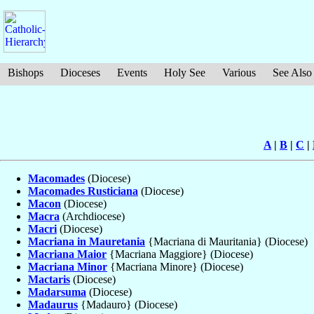
Bishops
Dioceses
Events
Holy See
Various
See Also
A
|
B
|
C
|
Macomades
(Diocese)
Macomades Rusticiana
(Diocese)
Macon
(Diocese)
Macra
(Archdiocese)
Macri
(Diocese)
Macriana in Mauretania
{Macriana di Mauritania} (Diocese)
Macriana Maior
{Macriana Maggiore} (Diocese)
Macriana Minor
{Macriana Minore} (Diocese)
Mactaris
(Diocese)
Madarsuma
(Diocese)
Madaurus
{Madauro} (Diocese)