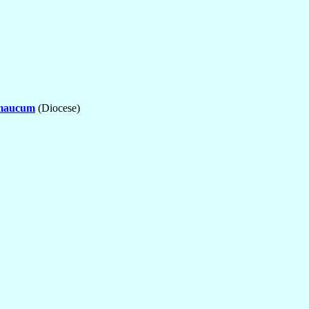
maucum
(Diocese)