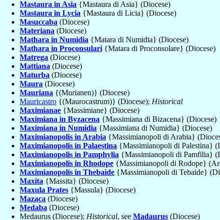
Mastaura in Asia
{Mastaura di Asia} (Diocese)
Mastaura in Lycia
{Mastaura di Licia} (Diocese)
Masuccaba
(Diocese)
Materiana
(Diocese)
Mathara in Numidia
{Matara di Numidia} (Diocese)
Mathara in Proconsulari
{Matara di Proconsolare} (Diocese)
Matrega
(Diocese)
Mattiana
(Diocese)
Maturba
(Diocese)
Maura
(Diocese)
Mauriana
{(Murianen)} (Diocese)
Mauricastro
{(Maurocastrum)} (Diocese);
Historical
Maximianae
{Massimiane} (Diocese)
Maximiana in Byzacena
{Massimiana di Bizacena} (Diocese)
Maximiana in Numidia
{Massimiana di Numidia} (Diocese)
Maximianopolis in Arabia
{Massimianopoli di Arabia} (Dioce
Maximianopolis in Palaestina
{Massimianopoli di Palestina} (
Maximianopolis in Pamphylia
{Massimianopoli di Pamfilia} (
Maximianopolis in Rhodope
{Massimianopoli di Rodope} (Ar
Maximianopolis in Thebaide
{Massimianopoli di Tebaide} (Di
Maxita
{Massita} (Diocese)
Maxula Prates
{Massula} (Diocese)
Mazaca
(Diocese)
Medaba
(Diocese)
Medaurus (Diocese);
Historical
, see
Madaurus
(Diocese)