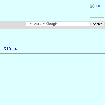
W
|
X
|
Y
|
Z