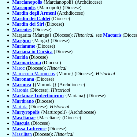
Marcianopolis
{Marcianopoli} (Archdiocese)
Marcopolis
{Marcopoli} (Diocese)
Mardin degli Armeni
(Archdiocese)
Mardin dei Caldei
(Diocese)
Mardin dei Siri
(Diocese)
Mareotes
(Diocese)
Margarita {Maraga} (Diocese);
Historical
, see
Mactaris
(Dioces
Margum
{Margo} (Diocese)
Mariamme
(Diocese)
Mariana in Corsica
(Diocese)
Marida
(Diocese)
Marmarizana
(Diocese)
Maroc
(Diocese);
Historical
Marocco o Marruecos
{Maroc} (Diocese);
Historical
Maronana
(Diocese)
Maronea
{(Maronia)} (Archdiocese)
Maronia
(Diocese);
Historical
Martanae Tudertinorum
{Martana} (Diocese)
Martirano
(Diocese)
Martiria
(Diocese);
Historical
Martyropolis
{Martiropoli} (Archdiocese)
Masclianae
{Mascliane} (Diocese)
Mascula
(Diocese)
Massa Lubrense
(Diocese)
Massilitan
(Diocese);
Historical