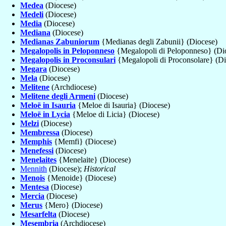
Medea
(Diocese)
Medeli
(Diocese)
Media
(Diocese)
Mediana
(Diocese)
Medianas Zabuniorum
{Medianas degli Zabunii} (Diocese)
Megalopolis in Peloponneso
{Megalopoli di Peloponneso} (Di
Megalopolis in Proconsulari
{Megalopoli di Proconsolare} (Di
Megara
(Diocese)
Mela
(Diocese)
Melitene
(Archdiocese)
Melitene degli Armeni
(Diocese)
Meloë in Isauria
{Meloe di Isauria} (Diocese)
Meloë in Lycia
{Meloe di Licia} (Diocese)
Melzi
(Diocese)
Membressa
(Diocese)
Memphis
{Memfi} (Diocese)
Menefessi
(Diocese)
Menelaites
{Menelaite} (Diocese)
Mennith
(Diocese);
Historical
Menois
{Menoide} (Diocese)
Mentesa
(Diocese)
Mercia
(Diocese)
Merus
{Mero} (Diocese)
Mesarfelta
(Diocese)
Mesembria
(Archdiocese)