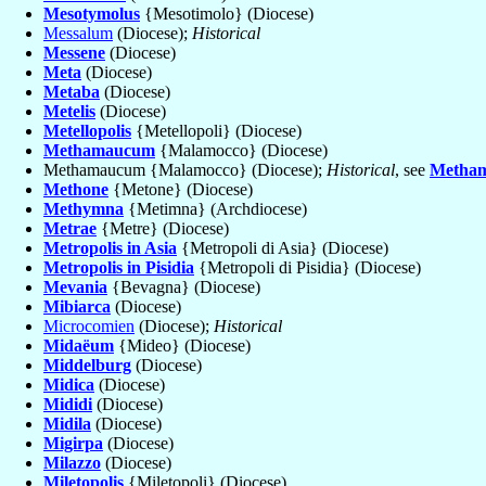
Mesotymolus
{Mesotimolo} (Diocese)
Messalum
(Diocese);
Historical
Messene
(Diocese)
Meta
(Diocese)
Metaba
(Diocese)
Metelis
(Diocese)
Metellopolis
{Metellopoli} (Diocese)
Methamaucum
{Malamocco} (Diocese)
Methamaucum {Malamocco} (Diocese);
Historical
, see
Metha
Methone
{Metone} (Diocese)
Methymna
{Metimna} (Archdiocese)
Metrae
{Metre} (Diocese)
Metropolis in Asia
{Metropoli di Asia} (Diocese)
Metropolis in Pisidia
{Metropoli di Pisidia} (Diocese)
Mevania
{Bevagna} (Diocese)
Mibiarca
(Diocese)
Microcomien
(Diocese);
Historical
Midaëum
{Mideo} (Diocese)
Middelburg
(Diocese)
Midica
(Diocese)
Mididi
(Diocese)
Midila
(Diocese)
Migirpa
(Diocese)
Milazzo
(Diocese)
Miletopolis
{Miletopoli} (Diocese)