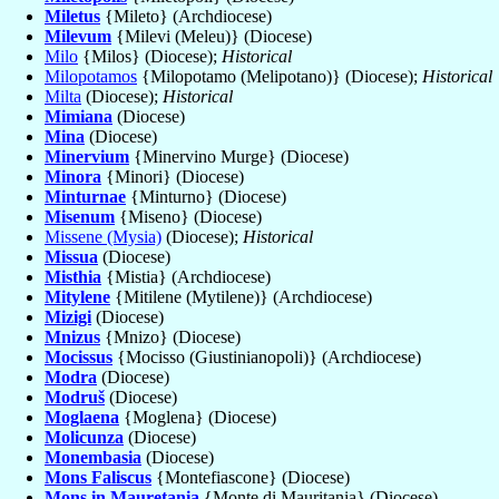
Miletus
{Mileto} (Archdiocese)
Milevum
{Milevi (Meleu)} (Diocese)
Milo
{Milos} (Diocese);
Historical
Milopotamos
{Milopotamo (Melipotano)} (Diocese);
Historical
Milta
(Diocese);
Historical
Mimiana
(Diocese)
Mina
(Diocese)
Minervium
{Minervino Murge} (Diocese)
Minora
{Minori} (Diocese)
Minturnae
{Minturno} (Diocese)
Misenum
{Miseno} (Diocese)
Missene (Mysia)
(Diocese);
Historical
Missua
(Diocese)
Misthia
{Mistia} (Archdiocese)
Mitylene
{Mitilene (Mytilene)} (Archdiocese)
Mizigi
(Diocese)
Mnizus
{Mnizo} (Diocese)
Mocissus
{Mocisso (Giustinianopoli)} (Archdiocese)
Modra
(Diocese)
Modruš
(Diocese)
Moglaena
{Moglena} (Diocese)
Molicunza
(Diocese)
Monembasia
(Diocese)
Mons Faliscus
{Montefiascone} (Diocese)
Mons in Mauretania
{Monte di Mauritania} (Diocese)