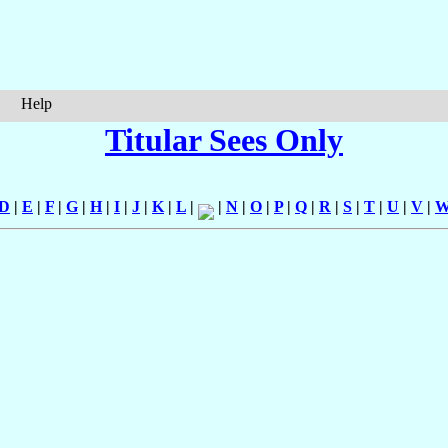
Help
Titular Sees Only
D
|
E
|
F
|
G
|
H
|
I
|
J
|
K
|
L
|
|
N
|
O
|
P
|
Q
|
R
|
S
|
T
|
U
|
V
|