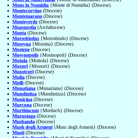
Mons in Numidia
{Monte di Numidia} (Diocese)
Montecorvino
(Diocese)
Montemarano
(Diocese)
Monteverde
(Diocese)
Mopsuestia
(Archdiocese)
Mopta
(Diocese)
Morosbisdus
{Morosbisdo} (Diocese)
Mossyna
{Mossina} (Diocese)
Mostene
(Diocese)
Mosynopolis
{Mosinopoli} (Diocese)
Motula
{Mottola} (Diocese)
Moxori
{Mossori} (Diocese)
Mozotcori
(Diocese)
Mulia
(Diocese)
Mulli
(Diocese)
Munatiana
{Munaziana} (Diocese)
Mundinitza
{Mundinizza} (Diocese)
Municipa
(Diocese)
Murcona
(Diocese)
Murthlacum
{Mortlach} (Diocese)
Murustaga
(Diocese)
Musbanda
(Diocese)
Mush degli Armeni
{Musc degli Armeni} (Diocese)
Musti
(Diocese)