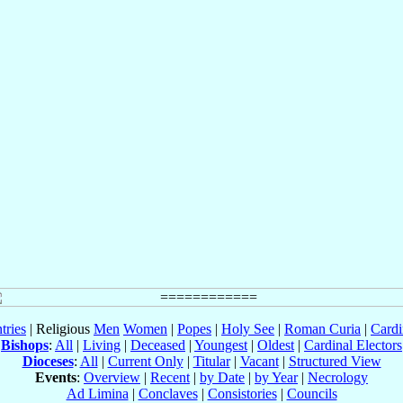
tries
| Religious
Men
Women
|
Popes
|
Holy See
|
Roman Curia
|
Cardi
Bishops
:
All
|
Living
|
Deceased
|
Youngest
|
Oldest
|
Cardinal Electors
Dioceses
:
All
|
Current Only
|
Titular
|
Vacant
|
Structured View
Events
:
Overview
|
Recent
|
by Date
|
by Year
|
Necrology
Ad Limina
|
Conclaves
|
Consistories
|
Councils