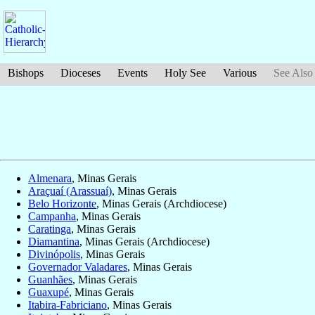
Bishops
Dioceses
Events
Holy See
Various
See Also
Almenara
, Minas Gerais
Araçuaí (Arassuaí)
, Minas Gerais
Belo Horizonte
, Minas Gerais (Archdiocese)
Campanha
, Minas Gerais
Caratinga
, Minas Gerais
Diamantina
, Minas Gerais (Archdiocese)
Divinópolis
, Minas Gerais
Governador Valadares
, Minas Gerais
Guanhães
, Minas Gerais
Guaxupé
, Minas Gerais
Itabira-Fabriciano
, Minas Gerais